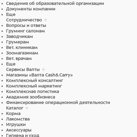
Сведения об образовательной организации
Документы компании
Еще
Сотрудничество
Вопросы и ответы
Груминг салонам
Заводчикам
Грумерам
Вет. клиникам
Зоомагазинам
Вет. врачам
Еще
Сервисы Валты
Магазины «Валта Cash&Carry»
Комплексный консалтинг
Комплексный маркетинг
Комплексная логистика
Академия зообизнеса
Финансирование операционной деятельности
Каталог
Корма
Лакомства
Игрушки
Аксессуары
Гигиена и уход