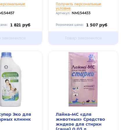
персональные
Получить персональные
условия
M154457
NM154433
Артикул:
1 821 руб
1 507 руб
ена:
Розничная цена:
р закончился
Товар закончился
супер Эко для
Лайна-МС «для
арных клиник
животных» Средство
жидкое для стирки
(саше) 0,03 л