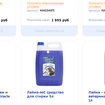
ые
Получить персональные
Получить 
условия
условия
NM154471
N
Артикул:
Артикул:
 руб
1 955 руб
Розничная цена:
Розничная ц
ся
Товар закончился
Това
ен и
Лайна-МС средство
Лайна - 
iracle
для стирки 5л
ветерин
1л