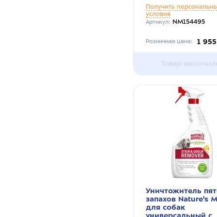
Получить персональн
условия
NM154495
Артикул:
1 955
Розничная цена:
Товар закончил
Уничтожитель пят
запахов Nature's M
для собак
универсальный с