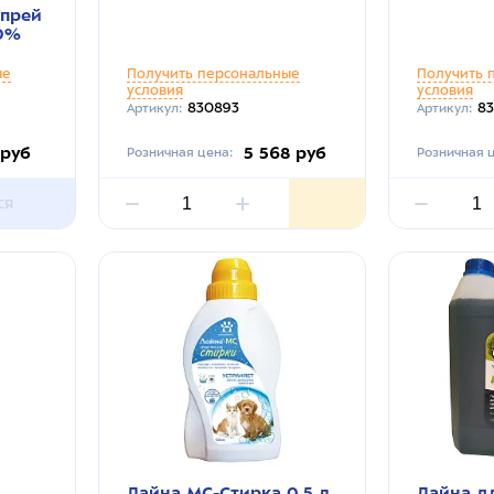
спрей
0%
ые
Получить персональные
Получить 
условия
условия
830893
8
Артикул:
Артикул:
 руб
5 568 руб
Розничная цена:
Розничная ц
ся
Лайна МС-Стирка 0,5 л
Лайна д