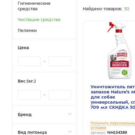
Гигиенические
средства
Найдено товаров:
30
Чистящие средства
Пеленки
Цена
Вес (кг.)
Уничтожитель пят
запахов Nature's M
для собак
универсальный, с
709 мл СКИДКА 3
Бренд
Получить персональн
условия
Вид питомца
NM154389
Артикул: