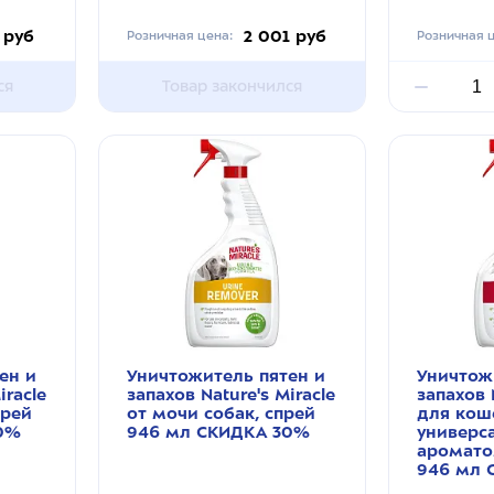
 руб
2 001 руб
Розничная цена:
Розничная ц
ся
Товар закончился
ен и
Уничтожитель пятен и
Уничтож
iracle
запахов Nature's Miracle
запахов 
прей
от мочи собак, спрей
для кош
0%
946 мл СКИДКА 30%
универс
аромато
946 мл 