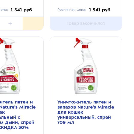
1 541 руб
1 541 руб
ена:
Розничная цена:
Товар закончился
итель пятен и
Уничтожитель пятен и
Nature's Miracle
запахов Nature's Miracle
ек
для кошек
альный с
универсальный, спрей
м дыни, спрей
709 мл
СКИДКА 30%