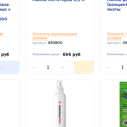
паха
(концен
ых с
пихты
400
ые
Получить персональные
Получить 
условия
условия
830800
06
Артикул:
Артикул:
 руб
696 руб
Розничная цена:
Розничная ц
ся