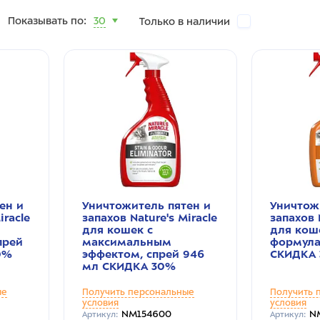
Показывать по:
30
Только в наличии
ен и
Уничтожитель пятен и
Уничтож
iracle
запахов Nature's Miracle
запахов 
для кошек c
для кош
прей
максимальным
формула
0%
эффектом, спрей 946
СКИДКА
мл СКИДКА 30%
ые
Получить персональные
Получить 
условия
условия
NM154600
N
Артикул:
Артикул: