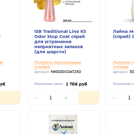
ISB Traditional Line KS
Лайна М
л
Odor Stop Coat спрей
(спрей) 0
для устранения
неприятных запахов
(для шерсти)
ые
Получить персональные
Получить 
условия
условия
NKSODCOAT250
30
Артикул:
Артикул:
руб
1 768 руб
Розничная цена:
Розничная ц