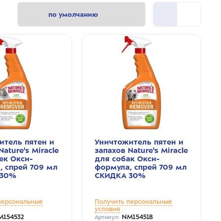
итель пятен и
Уничтожитель пятен и
Nature's Miracle
запахов Nature's Miracle
ек Окси-
для собак Окси-
, спрей 709 мл
формула, спрей 709 мл
 30%
СКИДКА 30%
персональные
Получить персональные
условия
M154532
NM154518
Артикул: