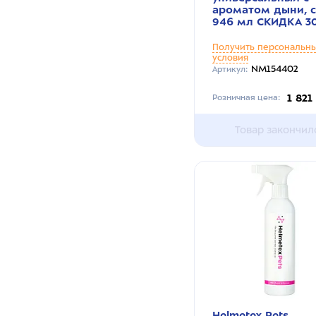
ароматом дыни, 
946 мл СКИДКА 3
Получить персональн
условия
NM154402
Артикул:
1 821
Розничная цена:
Товар закончил
Helmetex Pets