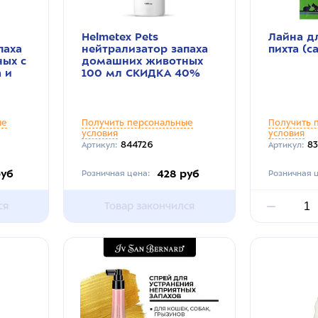
Helmetex Pets
Лайна д
паха
нейтрализатор запаха
пихта (с
ых с
домашних животных
 и
100 мл СКИДКА 40%
ые
Получить персональные
Получить 
условия
условия
844726
8
Артикул:
Артикул:
руб
428 руб
Розничная цена:
Розничная ц
ся
Товар закончился