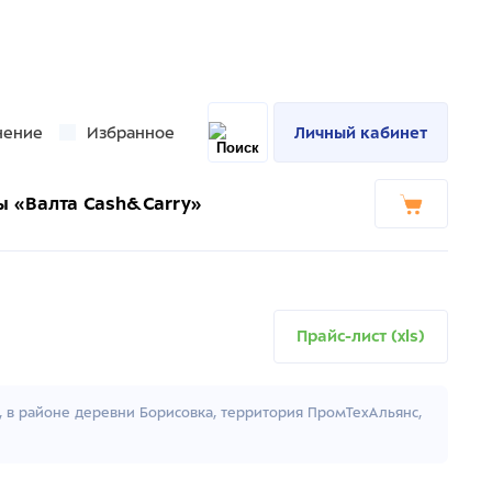
нение
Избранное
Личный кабинет
ы «Валта Cash&Carry»
Прайс-лист (xls)
к, в районе деревни Борисовка, территория ПромТехАльянс,