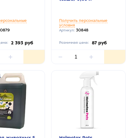
персональные
Получить персональные
условия
30879
30848
Артикул:
2 393 руб
87 руб
ена:
Розничная цена:
ля животных 5
Helmetex Pets