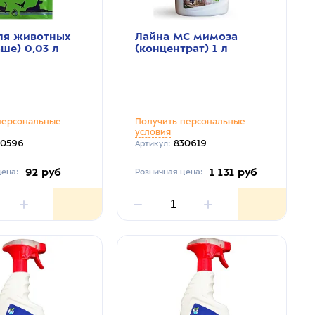
ля животных
Лайна МС мимоза
аше) 0,03 л
(концентрат) 1 л
персональные
Получить персональные
условия
30596
830619
Артикул:
92 руб
1 131 руб
ена:
Розничная цена: