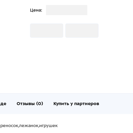
Загрузка
Цена:
Загрузка
Загрузка
нде
Отзывы (0)
Купить у партнеров
ереносок,лежанок,игрушек