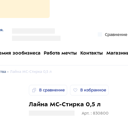
я.
''
Сравнение
''
емия зообизнеса
Работа мечты
Контакты
Магазин
тва -
Лайна МС-Стирка 0,5 л
В сравнение
В избранное
Лайна МС-Стирка 0,5 л
Загрузка информации
Арт. : 830800