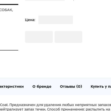
Загрузка
Цена:
Загрузка
Загрузка
актеристики
О бренде
Отзывы (0)
Купить у 
top Coat. Предназначен для удаления любых неприятных запахо
йтрализует запах течки. Способ применения: распылить на ш