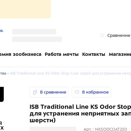
я.
''
Сравнение
''
емия зообизнеса
Работа мечты
Контакты
Магазин
тва -
ISB Traditional Line KS Odor Stop Coat спрей для устранения не
В сравнение
В избранное
ISB Traditional Line KS Odor Sto
для устранения неприятных за
шерсти)
Загрузка информации
Арт. : NKSODCOAT250