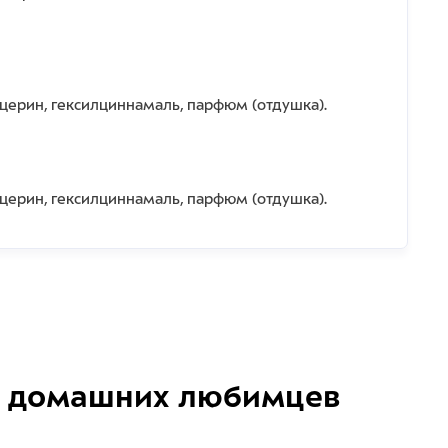
ицерин, гексилциннамаль, парфюм (отдушка).
ицерин, гексилциннамаль, парфюм (отдушка).
домашних любимцев