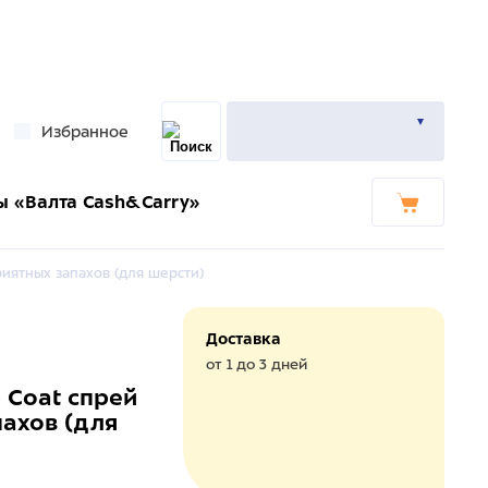
Избранное
ы «Валта Cash&Carry»
приятных запахов (для шерсти)
Доставка
от 1 до 3 дней
p Coat спрей
пахов (для