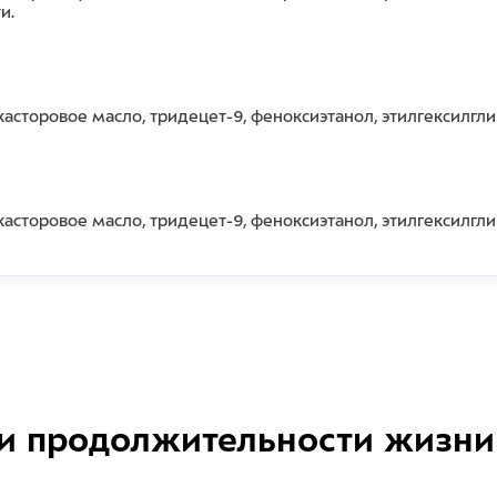
и.
касторовое масло, тридецет-9, феноксиэтанол, этилгексилгл
касторовое масло, тридецет-9, феноксиэтанол, этилгексилгл
и продолжительности жизни