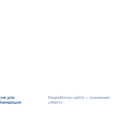
сия для
Разработка сайта –­ компания
бовидящих
«Факт»