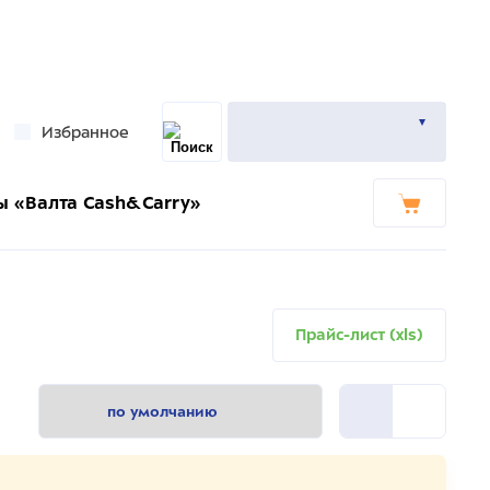
Избранное
ы «Валта Cash&Carry»
Прайс-лист (xls)