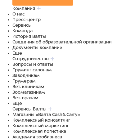
Компания
О нас
Пресс-центр
Сервисы
Команда
История Валты
Сведения об образовательной организации
Документы компании
Еще
Сотрудничество
Вопросы и ответы
Груминг салонам
Заводчикам
Грумерам
Вет. клиникам
Зоомагазинам
Вет. врачам
Еще
Сервисы Валты
Магазины «Валта Cash&Carry»
Комплексный консалтинг
Комплексный маркетинг
Комплексная логистика
Академия зообизнеса