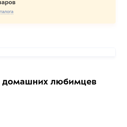
варов
талога
домашних любимцев