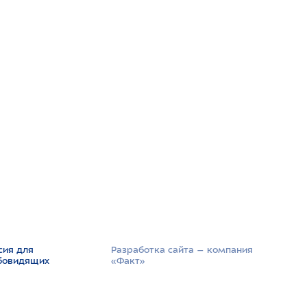
сия для
Разработка сайта –­ компания
бовидящих
«Факт»