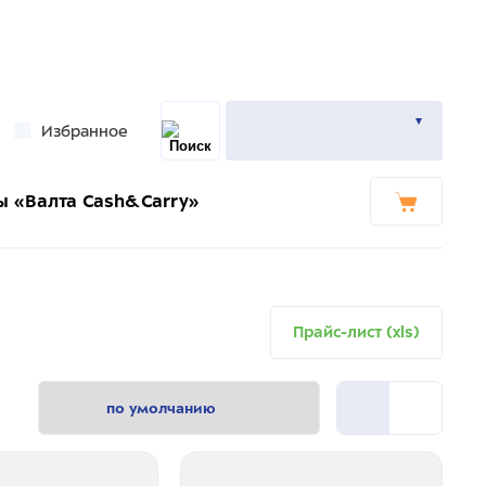
Избранное
ы «Валта Cash&Carry»
Прайс-лист (xls)