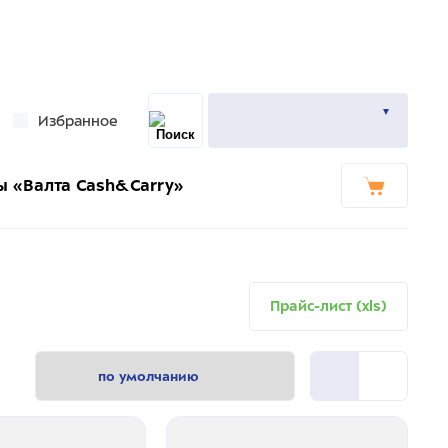
Избранное
ы «Валта Cash&Carry»
Прайс-лист (xls)