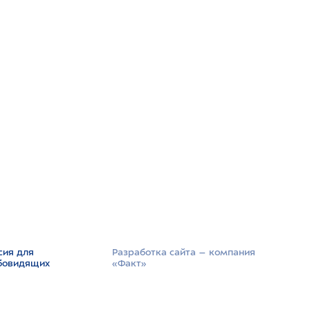
сия для
Разработка сайта –­ компания
бовидящих
«Факт»