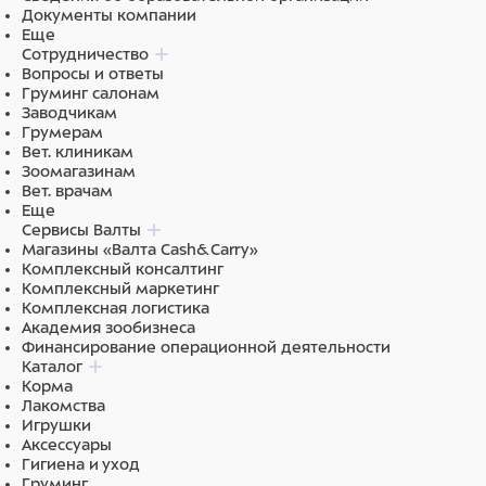
Документы компании
Еще
Сотрудничество
Вопросы и ответы
Груминг салонам
Заводчикам
Грумерам
Вет. клиникам
Зоомагазинам
Вет. врачам
Еще
Сервисы Валты
Магазины «Валта Cash&Carry»
Комплексный консалтинг
Комплексный маркетинг
Комплексная логистика
Академия зообизнеса
Финансирование операционной деятельности
Каталог
Корма
Лакомства
Игрушки
Аксессуары
Гигиена и уход
Груминг