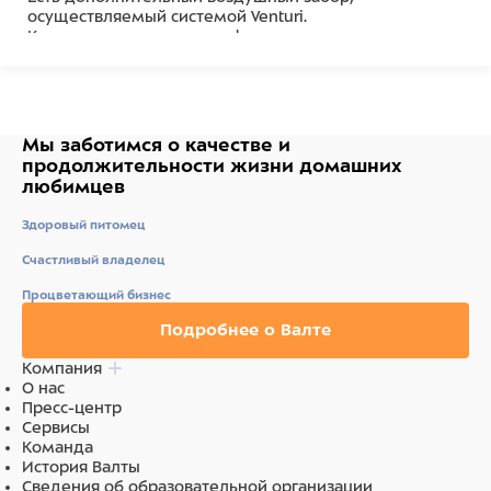
осуществляемый системой Venturi.
Компактная конструкция фильтра занимает совсем
немного свободного пространства.
Стабильные присоски прочно закрепляют прибор на
стеклянной поверхности.
В качестве запасных элементов в комплекте прибора
предусмотрены активированный уголь и
Мы заботимся о качестве
и
биологическая губка, а также качественные
продолжительности жизни
домашних
удостоверения.
любимцев
Состав
Здоровый питомец
.
Счастливый владелец
Процветающий бизнес
Подробнее о Валте
Компания
О нас
Пресс-центр
Сервисы
Команда
История Валты
Сведения об образовательной организации