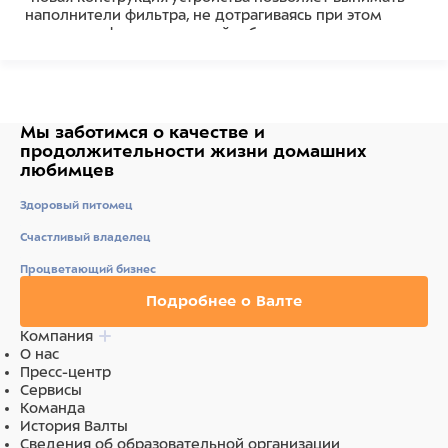
наполнители фильтра, не дотрагиваясь при этом
руками до фильтрационной губки
•оборот воды настраивается индивидуально для
каждого аквариума
•вращающиеся на 180 градусов выходные сопла
•дополнительный забор воздуха с помощью
регулируемой системы Venturi
Мы заботимся о качестве
и
•красивый и компактный дизайн, не занимает много
продолжительности жизни
домашних
места
любимцев
•стабильные присоски, позволяющие фильтру быть
прочно прикрепленным к поверхности
Здоровый питомец
•биологическая губка и активированный уголь
доступны как запасные части
Счастливый владелец
•сертификаты контроля качества TÜV / GS, сертификат
качества CE
Процветающий бизнес
•2 года гарантии
Подробнее о Валте
Компания
Состав
О нас
Пресс-центр
.
Сервисы
Команда
История Валты
Сведения об образовательной организации