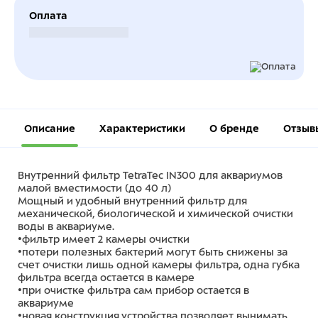
Оплата
Безналичный расчет
Описание
Характеристики
О бренде
Отзыв
Внутренний фильтр TetraTec IN300 для аквариумов
малой вместимости (до 40 л)
Мощный и удобный внутренний фильтр для
механической, биологической и химической очистки
воды в аквариуме.
•фильтр имеет 2 камеры очистки
•потери полезных бактерий могут быть снижены за
счет очистки лишь одной камеры фильтра, одна губка
фильтра всегда остается в камере
•при очистке фильтра сам прибор остается в
аквариуме
•новая конструкция устройства позволяет вынимать