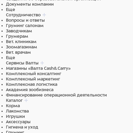
Документы компании
Еще
Сотрудничество
Вопросы и ответы
Груминг салонам
Заводчикам
Грумерам
Вет. клиникам
Зоомагазинам
Вет. врачам
Еще
Сервисы Валты
Магазины «Валта Cash&Carry»
Комплексный консалтинг
Комплексный маркетинг
Комплексная логистика
Академия зообизнеса
Финансирование операционной деятельности
Каталог
Корма
Лакомства
Игрушки
Аксессуары
Гигиена и уход
Груминг