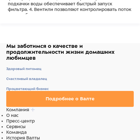
подкачки воды обеспечивает быстрый запуск
фильтра. 4. Вентили позволяют контролировать поток
воды и быстро изолировать систему при
необходимости. 5. Функция предварительной
фильтрации уменьшает загрязнение фильтра и
увеличивает интервал между чистками. 6. В
комплект входит все необходимое. 7. Гарантия 3 года.
Обратите внимание. Чтобы восстановить численность
Мы заботимся о качестве
и
полезной микрофлоры после чистки фильтра
продолжительности жизни
домашних
рекомендуется использовать препарат Bactozym.
любимцев
Характеристики: • Объем аквариума (л) 300-600 •
Производительность (л/ч) 1030 • Размер фильтра
Здоровый питомец
(ДхШхВ) 263,2х263,2х495,1 • Диаметр шланга 22/28 мм
Счастливый владелец
Процветающий бизнес
Подробнее о Валте
Компания
О нас
Пресс-центр
Сервисы
Команда
История Валты