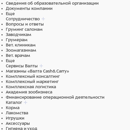
Сведения об образовательной организации
Документы компании
Еще
Сотрудничество
Вопросы и ответы
Груминг салонам
Заводчикам
Грумерам
Вет. клиникам
Зоомагазинам
Вет. врачам
Еще
Сервисы Валты
Магазины «Валта Cash&Carry»
Комплексный консалтинг
Комплексный маркетинг
Комплексная логистика
Академия зообизнеса
Финансирование операционной деятельности
Каталог
Корма
Лакомства
Игрушки
Аксессуары
Гигиена и уход