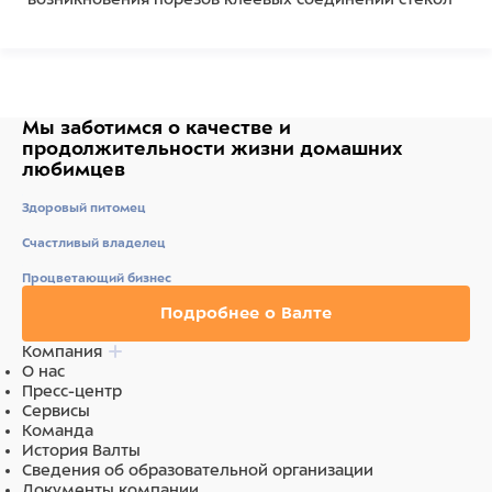
в аквариуме.
Инструмент пригоден для морского и пресноводного
аквариумов.
Состав
Мы заботимся о качестве
и
.
продолжительности жизни
домашних
любимцев
Здоровый питомец
Счастливый владелец
Процветающий бизнес
Подробнее о Валте
Компания
О нас
Пресс-центр
Сервисы
Команда
История Валты
Сведения об образовательной организации
Документы компании