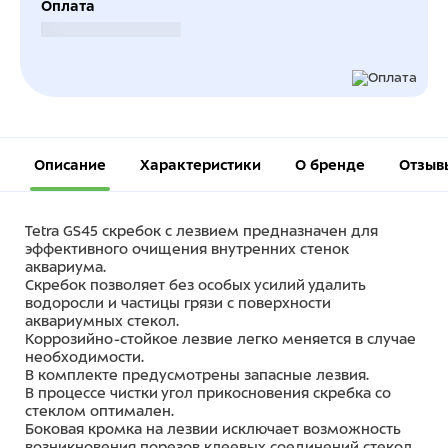
Оплата
Безналичный расчет
Описание
Характеристики
О бренде
Отзыв
Tetra GS45 скребок с лезвием предназначен для
эффективного очищения внутренних стенок
аквариума.
Скребок позволяет без особых усилий удалить
водоросли и частицы грязи с поверхности
аквариумных стекол.
Коррозийно-стойкое лезвие легко меняется в случае
необходимости.
В комплекте предусмотрены запасные лезвия.
В процессе чистки угол прикосновения скребка со
стеклом оптимален.
Боковая кромка на лезвии исключает возможность
возникновения порезов клеевых соединений стекол