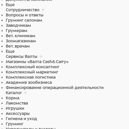
Еще
Сотрудничество
Вопросы и ответы
Груминг салонам
Заводчикам
Грумерам
Вет. клиникам
Зоомагазинам
Вет. врачам
Еще
Сервисы Валты
Магазины «Валта Cash&Carry»
Комплексный консалтинг
Комплексный маркетинг
Комплексная логистика
Академия зообизнеса
Финансирование операционной деятельности
Каталог
Корма
Лакомства
Игрушки
Аксессуары
Гигиена и уход
Груминг