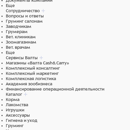
Документы компании
Еще
Сотрудничество
Вопросы и ответы
Груминг салонам
Заводчикам
Грумерам
Вет. клиникам
Зоомагазинам
Вет. врачам
Еще
Сервисы Валты
Магазины «Валта Cash&Carry»
Комплексный консалтинг
Комплексный маркетинг
Комплексная логистика
Академия зообизнеса
Финансирование операционной деятельности
Каталог
Корма
Лакомства
Игрушки
Аксессуары
Гигиена и уход
Груминг