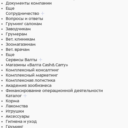
Документы компании
городская переноска для прогулок, кафе и
Еще
ветклиники
Сотрудничество
уютная лежанка для отдыха вне дома
Вопросы и ответы
стильная сумка для хозяйки: спортзал, ручная кладь,
Груминг салонам
поездки и встречи
Заводчикам
TRAVEL создана для тех, кто не готов расставаться с
Грумерам
любимыми ни в городе, ни в путешествиях.
Вет. клиникам
Зоомагазинам
Вет. врачам
Состав
Еще
Сервисы Валты
100% полиэстер
Магазины «Валта Cash&Carry»
Комплексный консалтинг
Комплексный маркетинг
Комплексная логистика
Академия зообизнеса
Финансирование операционной деятельности
Каталог
Корма
Лакомства
Игрушки
Аксессуары
Гигиена и уход
Груминг