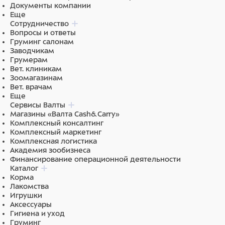
Документы компании
городская переноска для прогулок, кафе и
Еще
ветклиники
Сотрудничество
уютная лежанка для отдыха вне дома
Вопросы и ответы
стильная сумка для хозяйки: спортзал, ручная кладь,
Груминг салонам
поездки и встречи
Заводчикам
TRAVEL создана для тех, кто не готов расставаться с
Грумерам
любимыми ни в городе, ни в путешествиях.
Вет. клиникам
Зоомагазинам
Вет. врачам
Состав
Еще
Сервисы Валты
100% полиэстер
Магазины «Валта Cash&Carry»
Комплексный консалтинг
Комплексный маркетинг
Комплексная логистика
Академия зообизнеса
Финансирование операционной деятельности
Каталог
Корма
Лакомства
Игрушки
Аксессуары
Гигиена и уход
Груминг