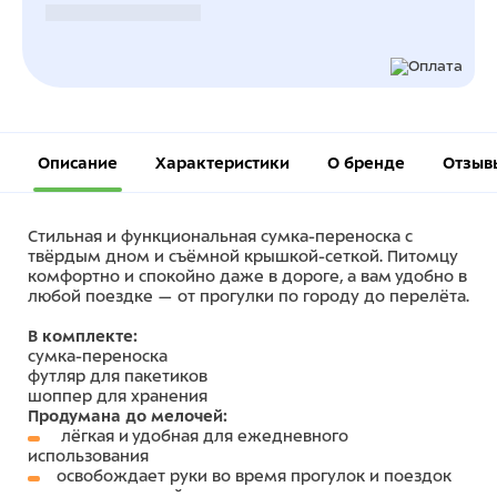
Безналичный расчет
Описание
Характеристики
О бренде
Отзыв
Стильная и функциональная сумка-переноска с
твёрдым дном и съёмной крышкой-сеткой. Питомцу
комфортно и спокойно даже в дороге, а вам удобно в
любой поездке — от прогулки по городу до перелёта.
В комплекте:
сумка-переноска
футляр для пакетиков
шоппер для хранения
Продумана до мелочей:
лёгкая и удобная для ежедневного
использования
освобождает руки во время прогулок и поездок
вместительный карман на молнии для важных