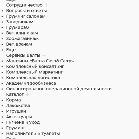
Сотрудничество
Вопросы и ответы
Состав
Груминг салонам
Заводчикам
100% полиэстер
Грумерам
Вет. клиникам
Зоомагазинам
Вет. врачам
Еще
Сервисы Валты
Магазины «Валта Cash&Carry»
Комплексный консалтинг
Комплексный маркетинг
Комплексная логистика
Академия зообизнеса
Финансирование операционной деятельности
Каталог
Корма
Лакомства
Игрушки
Аксессуары
Гигиена и уход
Груминг
Наполнители и туалеты