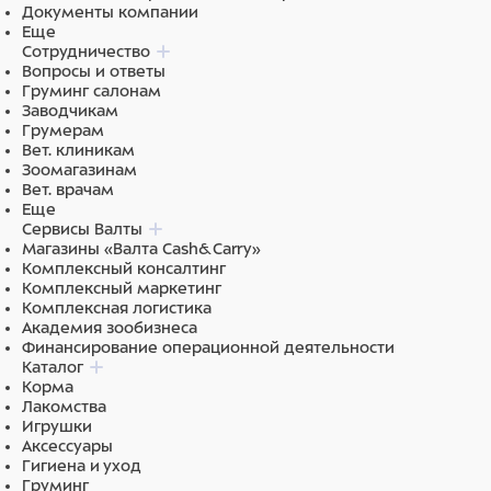
Документы компании
Еще
Сотрудничество
Вопросы и ответы
Груминг салонам
Заводчикам
Грумерам
Вет. клиникам
Зоомагазинам
Вет. врачам
Еще
Сервисы Валты
Магазины «Валта Cash&Carry»
Комплексный консалтинг
Комплексный маркетинг
Комплексная логистика
Академия зообизнеса
Финансирование операционной деятельности
Каталог
Корма
Лакомства
Игрушки
Аксессуары
Гигиена и уход
Груминг