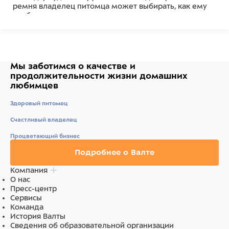
ремня владелец питомца может выбирать, как ему
удобнее нести переноску.
Простая, но надежная конструкция изделия легко
собирается и моется.
Размер: 60x40x39см. Цвет серый.
Максимально допустимый вес животного для данной
переноски 20 кг. Вес переноски 2,8кг. Соответствует
Мы заботимся о качестве
и
стандартам ж/д и авиа (багажное отделение)
продолжительности жизни
домашних
перевозок.
любимцев
Состав
Здоровый питомец
Пластик, металл
Счастливый владелец
Процветающий бизнес
Подробнее о Валте
Компания
О нас
Пресс-центр
Сервисы
Команда
История Валты
Сведения об образовательной организации