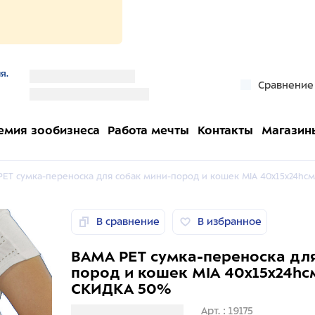
я.
''
Сравнение
''
емия зообизнеса
Работа мечты
Контакты
Магазин
ET сумка-переноска для собак мини-пород и кошек MIA 40x15x24hсм
В сравнение
В избранное
BAMA PET сумка-переноска для
пород и кошек MIA 40x15x24hс
СКИДКА 50%
Загрузка информации
Арт. : 19175