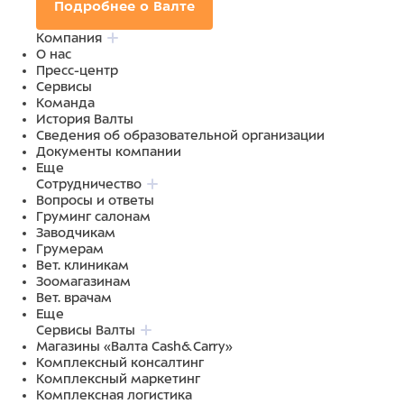
Подробнее о Валте
Компания
О нас
Пресс-центр
Сервисы
Команда
История Валты
Сведения об образовательной организации
Документы компании
Еще
Сотрудничество
Вопросы и ответы
Груминг салонам
Заводчикам
Грумерам
Вет. клиникам
Зоомагазинам
Вет. врачам
Еще
Сервисы Валты
Магазины «Валта Cash&Carry»
Комплексный консалтинг
Комплексный маркетинг
Комплексная логистика