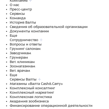
Компания
О нас
Пресс-центр
Сервисы
Команда
История Валты
Сведения об образовательной организации
Документы компании
Еще
Сотрудничество
Вопросы и ответы
Груминг салонам
Заводчикам
Грумерам
Вет. клиникам
Зоомагазинам
Вет. врачам
Еще
Сервисы Валты
Магазины «Валта Cash&Carry»
Комплексный консалтинг
Комплексный маркетинг
Комплексная логистика
Академия зообизнеса
Финансирование операционной деятельности