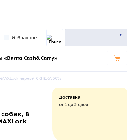
Избранное
ы «Валта Cash&Carry»
рью-MAXLock черный СКИДКА 50%
Доставка
от 1 до 3 дней
 собак, 8
-MAXLock