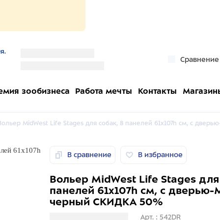
я.
''
Сравнение
''
емия зообизнеса
Работа мечты
Контакты
Магазин
Вольер MidWest Life Stages для собак, 8 панелей 61х107h см, с две
В сравнение
В избранное
Вольер MidWest Life Stages для
панелей 61х107h см, с дверью
черный СКИДКА 50%
Загрузка информации
Арт. : 542DR