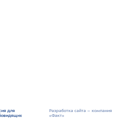
сия для
Разработка сайта –­ компания
бовидящих
«Факт»