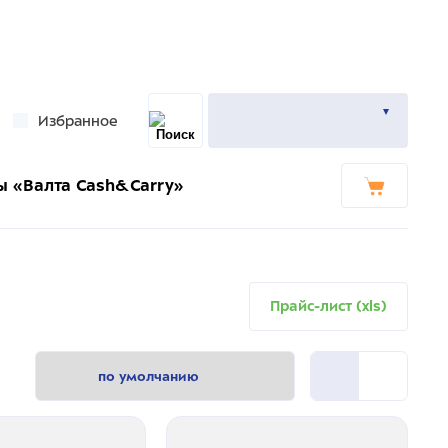
Избранное
ы «Валта Cash&Carry»
Прайс-лист (xls)