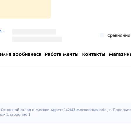
я.
''
Сравнение
''
емия зообизнеса
Работа мечты
Контакты
Магазин
Основной склад в Москве Адрес: 142143 Московская обл., г. Подольс
ом 1, строение 1