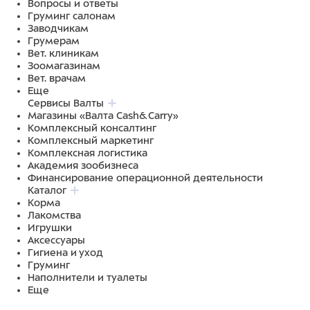
Вопросы и ответы
Груминг салонам
Заводчикам
Грумерам
Вет. клиникам
Зоомагазинам
Вет. врачам
Еще
Сервисы Валты
Магазины «Валта Cash&Carry»
Комплексный консалтинг
Комплексный маркетинг
Комплексная логистика
Академия зообизнеса
Финансирование операционной деятельности
Каталог
Корма
Лакомства
Игрушки
Аксессуары
Гигиена и уход
Груминг
Наполнители и туалеты
Еще