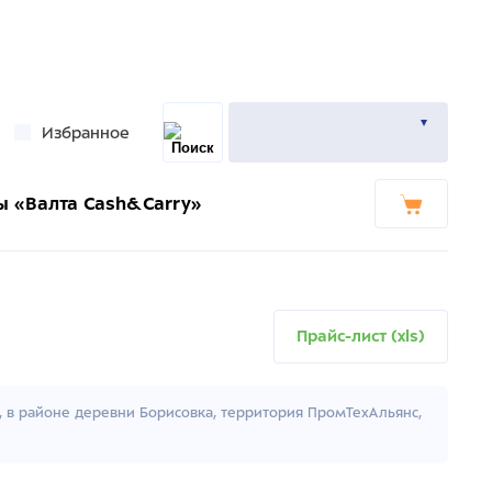
Избранное
ы «Валта Cash&Carry»
Прайс-лист (xls)
к, в районе деревни Борисовка, территория ПромТехАльянс,