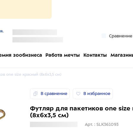
я.
''
Сравнение
''
емия зообизнеса
Работа мечты
Контакты
Магазин
в one size красный (8х6х3,5 см)
В сравнение
В избранное
Футляр для пакетиков one size
(8х6х3,5 см)
Загрузка информации
Арт. : SLK361093