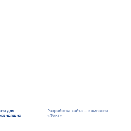
сия для
Разработка сайта –­ компания
бовидящих
«Факт»