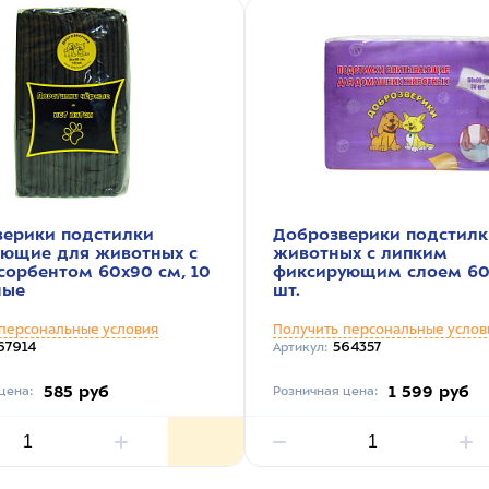
ерики подстилки
Доброзверики подстилк
ающие для животных с
животных с липким
сорбентом 60х90 см, 10
фиксирующим слоем 60
ные
шт.
персональные условия
Получить персональные услов
67914
564357
Артикул:
585 руб
1 599 руб
цена:
Розничная цена: