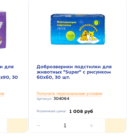
и для
Доброзверики подстилки для
Д
животных "Super" с рисунком
ж
х90, 30
60х60, 30 шт.
у
2
ия
Получить персональные условия
П
304064
Артикул:
Ар
1 008 руб
Розничная цена:
Ро