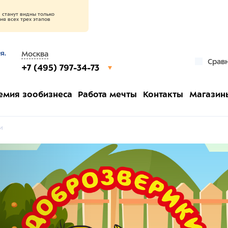
станут видны только
я всех трех этапов
я.
Москва
Срав
+7 (495) 797-34-73
емия зообизнеса
Работа мечты
Контакты
Магазин
и