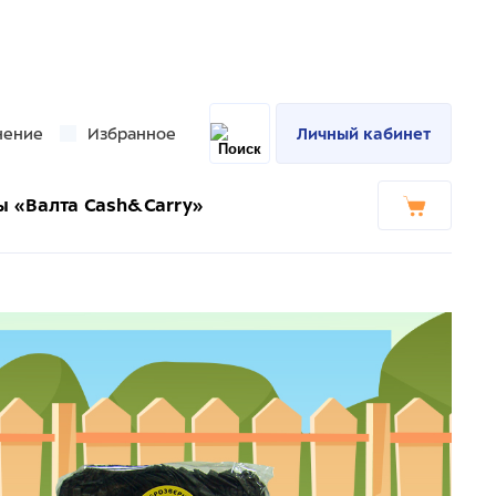
нение
Избранное
Личный кабинет
ы «Валта Cash&Carry»