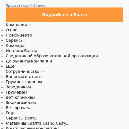
Процветающий бизнес
Подробнее о Валте
Компания
О нас
Пресс-центр
Сервисы
Команда
История Валты
Сведения об образовательной организации
Документы компании
Еще
Сотрудничество
Вопросы и ответы
Груминг салонам
Заводчикам
Грумерам
Вет. клиникам
Зоомагазинам
Вет. врачам
Еще
Сервисы Валты
Магазины «Валта Cash&Carry»
Комплексный консалтинг