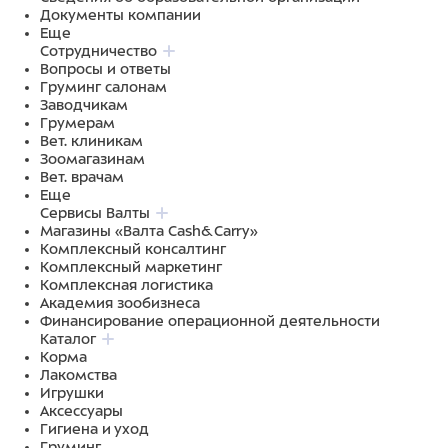
Документы компании
Еще
Сотрудничество
Вопросы и ответы
Груминг салонам
Заводчикам
Грумерам
Вет. клиникам
Зоомагазинам
Вет. врачам
Еще
Сервисы Валты
Магазины «Валта Cash&Carry»
Комплексный консалтинг
Комплексный маркетинг
Комплексная логистика
Академия зообизнеса
Финансирование операционной деятельности
Каталог
Корма
Лакомства
Игрушки
Аксессуары
Гигиена и уход
Груминг