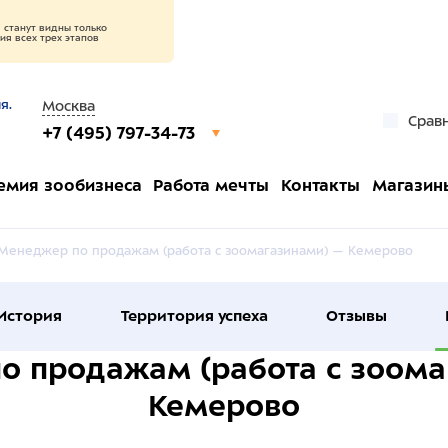
станут видны только
я всех трех этапов
я.
Москва
Срав
+7 (495) 797-34-73
емия зообизнеса
Работа мечты
Контакты
Магазин
Менеджер по продажам (работа с зоомагазинами) — Кемерово
История
Территория успеха
Отзывы
о продажам (работа с зоома
Кемерово