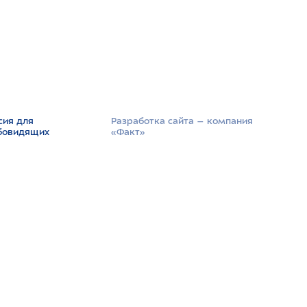
сия для
Разработка сайта –­ компания
бовидящих
«Факт»