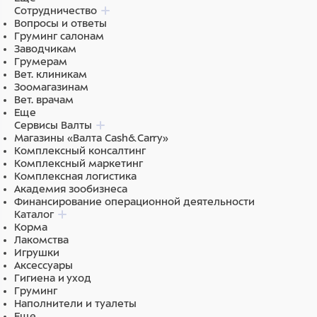
Сотрудничество
Вопросы и ответы
Груминг салонам
Заводчикам
Грумерам
Вет. клиникам
Зоомагазинам
Вет. врачам
Еще
Сервисы Валты
Магазины «Валта Cash&Carry»
Комплексный консалтинг
Комплексный маркетинг
Комплексная логистика
Академия зообизнеса
Финансирование операционной деятельности
Каталог
Корма
Лакомства
Игрушки
Аксессуары
Гигиена и уход
Груминг
Наполнители и туалеты
Еще