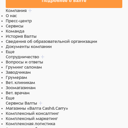
Подробнее о Валте
Компания
О нас
Пресс-центр
Сервисы
Команда
История Валты
Сведения об образовательной организации
Документы компании
Еще
Сотрудничество
Вопросы и ответы
Груминг салонам
Заводчикам
Грумерам
Вет. клиникам
Зоомагазинам
Вет. врачам
Еще
Сервисы Валты
Магазины «Валта Cash&Carry»
Комплексный консалтинг
Комплексный маркетинг
Комплексная логистика