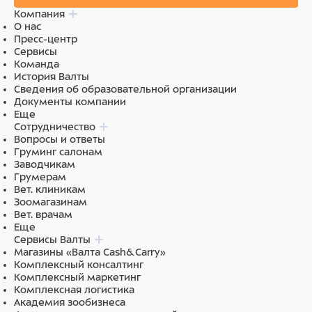
Компания
О нас
Пресс-центр
Сервисы
Команда
История Валты
Сведения об образовательной организации
Документы компании
Еще
Сотрудничество
Вопросы и ответы
Груминг салонам
Заводчикам
Грумерам
Вет. клиникам
Зоомагазинам
Вет. врачам
Еще
Сервисы Валты
Магазины «Валта Cash&Carry»
Комплексный консалтинг
Комплексный маркетинг
Комплексная логистика
Академия зообизнеса